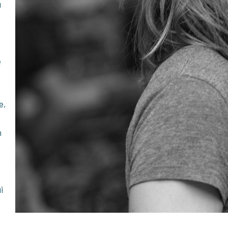
ù
e
e,
n
i