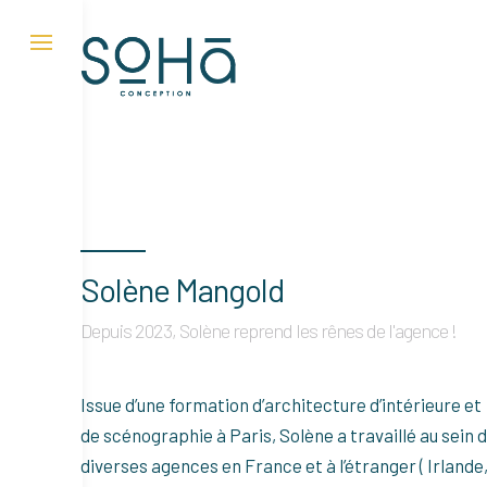
Skip
to
content
Solène Mangold
Depuis 2023, Solène reprend les rênes de l'agence !
Issue d’une formation d’architecture d’intérieure et
de scénographie à Paris, Solène a travaillé au sein 
diverses agences en France et à l’étranger ( Irlande